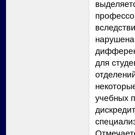
выделяет
профессо
вследстви
нарушена
дифферен
для студе
отделени
некоторы
учебных п
дискреди
специали
Отмечает