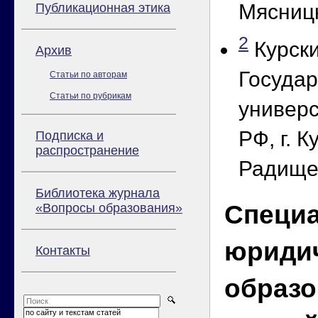
Мясницк
Публикационная этика
2
Курск
Архив
Госуда
Статьи по авторам
Статьи по рубрикам
универс
РФ, г. К
Подписка и
распространение
Радище
Библиотека журнала
Специ
«Вопросы образования»
юриди
Контакты
образо
по сайту и текстам статей