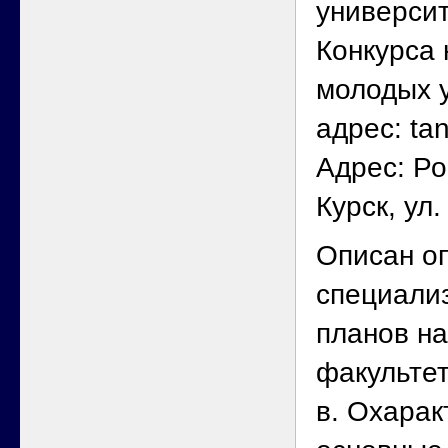
университ
Конкурса 
молодых у
адрес: ta
Адрес: Ро
Курск, ул
Описан о
специали
планов н
факультет
в. Охара