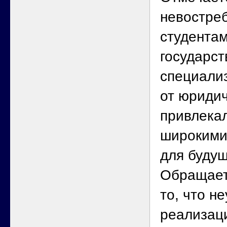
невостре
студента
государст
специализ
от юридич
привлека
широкими
для буду
Обращает
то, что н
реализац