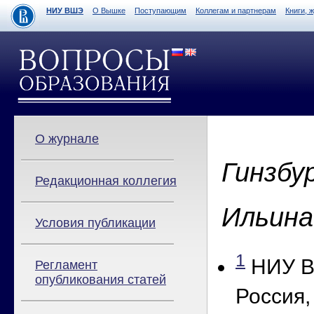
НИУ ВШЭ
О Вышке
Поступающим
Коллегам и партнерам
Книги, 
О журнале
Гинзбу
Редакционная коллегия
Ильина 
Условия публикации
1
НИУ В
Регламент
опубликования статей
Россия,