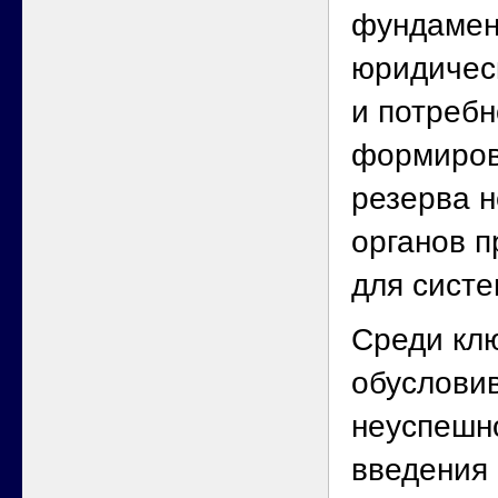
фундамен
юридичес
и потребн
формиров
резерва н
органов п
для систе
Среди кл
обуслови
неуспешн
введения