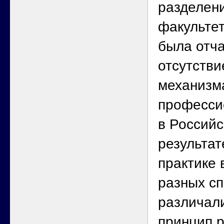
разделен
факультет
была отч
отсутстви
механизма
професси
в Российс
результат
практике 
разных с
различал
принцип 