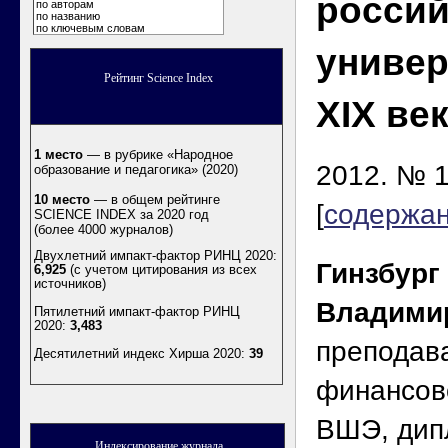
россий
по авторам
по названию
по ключевым словам
универ
Рейтинг Science Index
XIX ве
1 место
— в рубрике «Народное
2012. № 1
образование и педагогика» (2020)
10 место
— в общем рейтинге
[
содержа
SCIENCE INDEX за 2020 год
(более 4000 журналов)
Двухлетний импакт-фактор РИНЦ 2020:
Гинзбург
6,925
(с учетом цитирования из всех
источников)
Владими
Пятилетний импакт-фактор РИНЦ
2020:
3,483
преподав
Десятилетний индекс Хирша 2020
:
39
финансов
ВШЭ, дип
Индексирование журнала