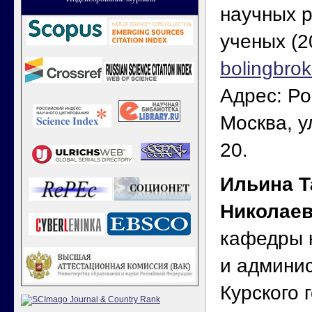
научных 
ученых (2
bolingbro
Адрес: Ро
Москва, у
20.
Ильина Т
Николае
кафедры 
и админис
Курского 